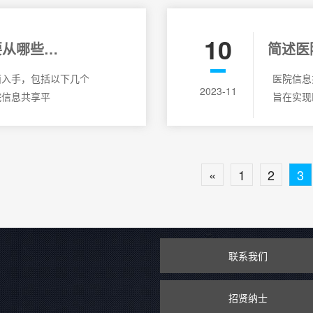
10
要从哪些方
简述​
？
面入手，包括以下几个
医院信息
2023-11
院信息共享平
旨在实现
«
1
2
3
联系我们
招贤纳士