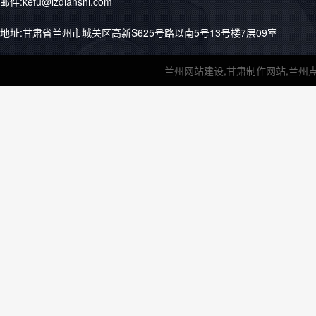
邮件:kefu@lzdianshi.com
地址:甘肃省兰州市城关区高新S625号路以南5号13号楼7层09室
兰州网站建设,甘肃制作网站,兰州点