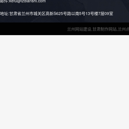
邮件:kefu@lzdianshi.com
地址:甘肃省兰州市城关区高新S625号路以南5号13号楼7层09室
兰州网站建设,甘肃制作网站,兰州点