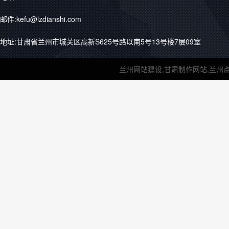
邮件:kefu@lzdianshi.com
地址:甘肃省兰州市城关区高新S625号路以南5号13号楼7层09室
兰州网站建设,甘肃制作网站,兰州点